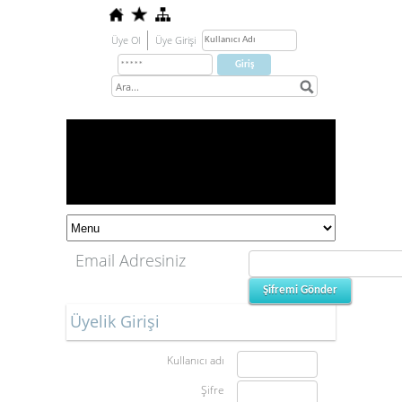
Üye Ol
Üye Girişi
Email Adresiniz
Üyelik Girişi
Kullanıcı adı
Şifre