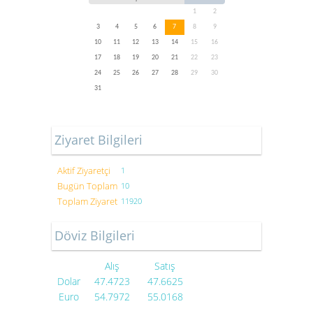
1
2
3
4
5
6
7
8
9
10
11
12
13
14
15
16
17
18
19
20
21
22
23
24
25
26
27
28
29
30
31
Ziyaret Bilgileri
Aktif Ziyaretçi
1
Bugün Toplam
10
Toplam Ziyaret
11920
Döviz Bilgileri
Alış
Satış
Dolar
47.4723
47.6625
Euro
54.7972
55.0168