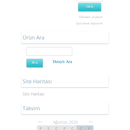
Parolamı unuttum
Üye olmak istiyorum
Ürün Ara
Detaylı Ara
Site Haritası
Site Haritası
Takvim
Ağustos 2026
<<
>>
P
S
Ç
P
C
C
P